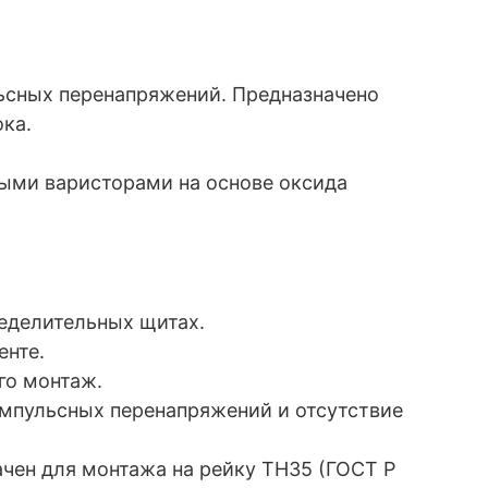
ьсных перенапряжений. Предназначено
ка.
ными варисторами на основе оксида
.
еделительных щитах.
енте.
го монтаж.
мпульсных перенапряжений и отсутствие
ачен для монтажа на рейку ТН35 (ГОСТ Р