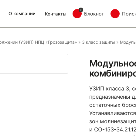
0
О компании
Блокнот
Поис
Контакты
пряжений (УЗИП) НПЦ «Грозозащита»
»
3 класс защиты
»
Модуль
Модульно
комбиниро
УЗИП класса 3, с
предназначены д
остаточных брос
Устанавливаются 
зон молниезащит
и СО-153-34.21.1