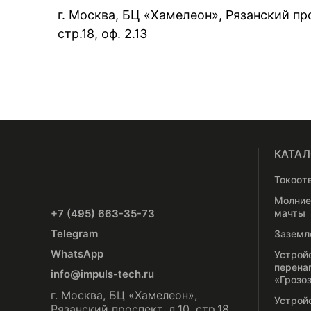
г. Москва, БЦ «Хамелеон», Рязанский про
стр.18, оф. 2.13
КАТАЛ
Токоот
Молние
+7 (495) 663-35-73
мачты
Telegram
Заземл
WhatsApp
Устрой
перена
info@impuls-tech.ru
«Грозо
г. Москва, БЦ «Хамелеон»,
Устрой
Рязанский проспект, д.10, стр.18,