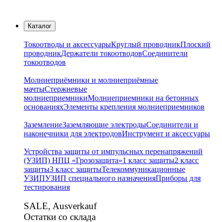
Каталог
Токоотводы и аксессуары
Круглый проводник
Плоский
проводник
Держатели токоотводов
Соединители
токоотводов
Молниеприёмники и молниеприёмные
мачты
Стержневые
молниеприемники
Молниеприемники на бетонных
основаниях
Элементы крепления молниеприемников
Заземление
Заземляющие электроды
Соединители и
наконечники для электродов
Инструмент и аксессуары
Устройства защиты от импульсных перенапряжений
(УЗИП) НПЦ «Грозозащита»
1 класс защиты
2 класс
защиты
3 класс защиты
Телекоммуникационные
УЗИП
УЗИП специального назначения
Приборы для
тестирования
SALE, Ausverkauf
Остатки со склада