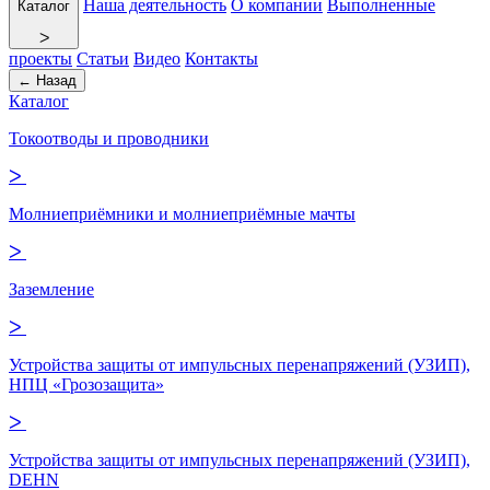
Наша деятельность
О компании
Выполненные
Каталог
ᐳ
проекты
Статьи
Видео
Контакты
← Назад
Каталог
Токоотводы и проводники
ᐳ
Молниеприёмники и молниеприёмные мачты
ᐳ
Заземление
ᐳ
Устройства защиты от импульсных перенапряжений (УЗИП),
НПЦ «Грозозащита»
ᐳ
Устройства защиты от импульсных перенапряжений (УЗИП),
DEHN