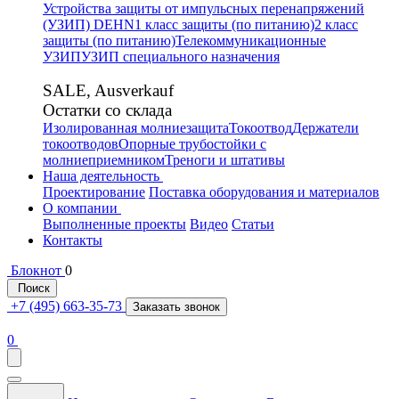
Устройства защиты от импульсных перенапряжений
(УЗИП) DEHN
1 класс защиты (по питанию)
2 класс
защиты (по питанию)
Телекоммуникационные
УЗИП
УЗИП специального назначения
SALE, Ausverkauf
Остатки со склада
Изолированная молниезащита
Токоотвод
Держатели
токоотводов
Опорные трубостойки с
молниеприемником
Треноги и штативы
Наша деятельность
Проектирование
Поставка оборудования и материалов
О компании
Выполненные проекты
Видео
Статьи
Контакты
Блокнот
0
Поиск
+7 (495) 663-35-73
Заказать звонок
0