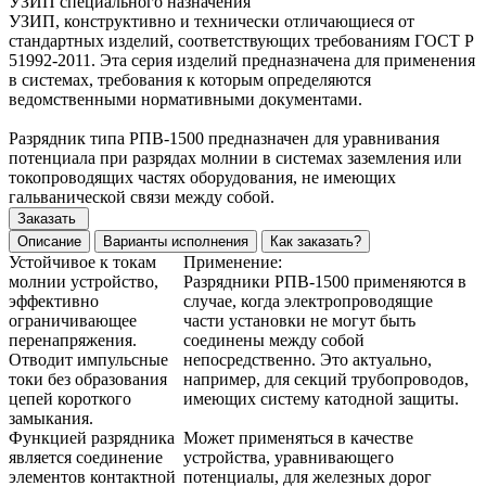
УЗИП специального назначения
УЗИП, конструктивно и технически отличающиеся от
стандартных изделий, соответствующих требованиям ГОСТ Р
51992-2011. Эта серия изделий предназначена для применения
в системах, требования к которым определяются
ведомственными нормативными документами.
Разрядник типа РПВ-1500 предназначен для уравнивания
потенциала при разрядах молнии в системах заземления или
токопроводящих частях оборудования, не имеющих
гальванической связи между собой.
Заказать
Описание
Варианты исполнения
Как заказать?
Устойчивое к токам
Применение:
молнии устройство,
Разрядники РПВ-1500 применяются в
эффективно
случае, когда электропроводящие
ограничивающее
части установки не могут быть
перенапряжения.
соединены между собой
Отводит импульсные
непосредственно. Это актуально,
токи без образования
например, для секций трубопроводов,
цепей короткого
имеющих систему катодной защиты.
замыкания.
Функцией разрядника
Может применяться в качестве
является соединение
устройства, уравнивающего
элементов контактной
потенциалы, для железных дорог