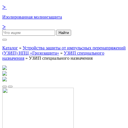
ᐳ
Изолированная молниезащита
ᐳ
Найти
Каталог
»
Устройства защиты от импульсных перенапряжений
(УЗИП) НПЦ «Грозозащита»
»
УЗИП специального
назначения
»
УЗИП специального назначения