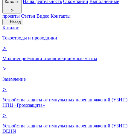
Наша деятельность
О компании
Выполненные
Каталог
ᐳ
проекты
Статьи
Видео
Контакты
← Назад
Каталог
Токоотводы и проводники
ᐳ
Молниеприёмники и молниеприёмные мачты
ᐳ
Заземление
ᐳ
Устройства защиты от импульсных перенапряжений (УЗИП),
НПЦ «Грозозащита»
ᐳ
Устройства защиты от импульсных перенапряжений (УЗИП),
DEHN