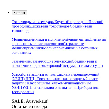
Каталог
Токоотводы и аксессуары
Круглый проводник
Плоский
проводник
Держатели токоотводов
Соединители
токоотводов
Молниеприёмники и молниеприёмные мачты
Элементы
крепления молниеприемников
Стержневые
молниеприемники
Молниеприемники на бетонных
основаниях
Заземление
Заземляющие электроды
Соединители и
наконечники для электродов
Инструмент и аксессуары
Устройства защиты от импульсных перенапряжений
(УЗИП) НПЦ «Грозозащита»
1 класс защиты
2 класс
защиты
3 класс защиты
Телекоммуникационные
УЗИП
УЗИП специального назначения
Приборы для
тестирования
SALE, Ausverkauf
Остатки со склада