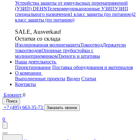
Устройства защиты от импульсных перенапряжений
(УЗИП) DEHN
Телекоммуникационные УЗИП
УЗИП
специального назначения
1 класс защиты (по питанию)
2
класс защиты (по питанию)
SALE, Ausverkauf
Остатки со склада
Изолированная молниезащита
Токоотвод
Держатели
токоотводов
Опорные трубостойки с
молниеприемником
Треноги и штативы
Наша деятельность
Проектирование
Поставка оборудования и материалов
О компании
Выполненные проекты
Видео
Статьи
Контакты
Блокнот
0
Поиск
+7 (495) 663-35-73
Заказать звонок
0