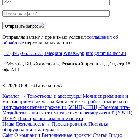
Отправить запрос
Отправляя заявку я принимаю условия
соглашения об
обработке
персональных данных
+7 (495) 663-35-73
Telegram
WhatsApp
info@impuls-tech.ru
г. Москва, БЦ «Хамелеон», Рязанский проспект, д.10, стр.18,
оф. 2.13
© 2026 ООО «Импульс тех»
Каталог →
Токоотводы и аксессуары
Молниеприёмники и
молниеприёмные мачты
Заземление
Устройства защиты от
импульсных перенапряжений (УЗИП), НПЦ «Грозозащита»
Устройства защиты от импульсных перенапряжений (УЗИП),
DEHN
Изолированная молниезащита
Наша Деятельность →
Проектирование
Поставка
оборудования и материалов
Сайт
О компании
Выполненные проекты
Статьи
Видео