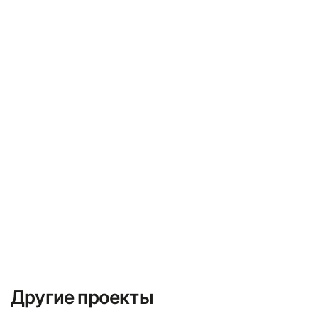
направленных на предотвращение воздействия
молнии на здание
Поставка оборудования и материалов
Процесс поставки продукции и устройств из
одного места в другое. Он происходит после
процесса покупки или заказа
Другие проекты